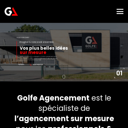
GOLFE AGENCEMENT
Imaginer & concevoir ensemble
Vos plus belles idées
sur mesure
Dédié aux réalisations d’exception, Golfe agencement met à
profit l'expertise de nos collaborateurs pour donner vie avec
élégance à vos plus beaux projets.
A propos
02 97 42 67 68
Golfe Agencement
est le
spécialiste de
l’agencement sur mesure